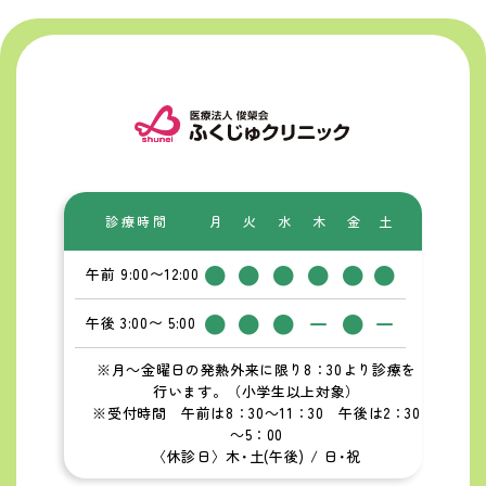
お知らせ一覧
診療時間
月
火
水
木
金
土
●
●
●
●
●
●
午前 9:00〜12:00
●
●
●
ー
●
ー
午後 3:00〜 5:00
※月～金曜日の発熱外来に限り8：30より診療を
行います。（小学生以上対象）
※受付時間 午前は8：30～11：30 午後は2：30
～5：00
〈休診日〉木･土(午後) / 日･祝